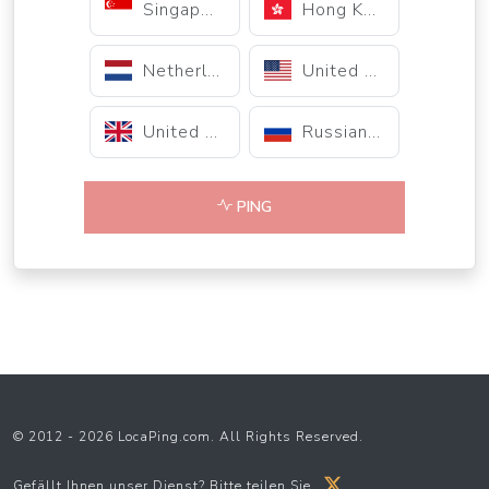
Singapore
Hong Kong
Netherlands
United States
United Kingdom
Russian Federation
PING
© 2012 - 2026 LocaPing.com. All Rights Reserved.
Gefällt Ihnen unser Dienst? Bitte teilen Sie