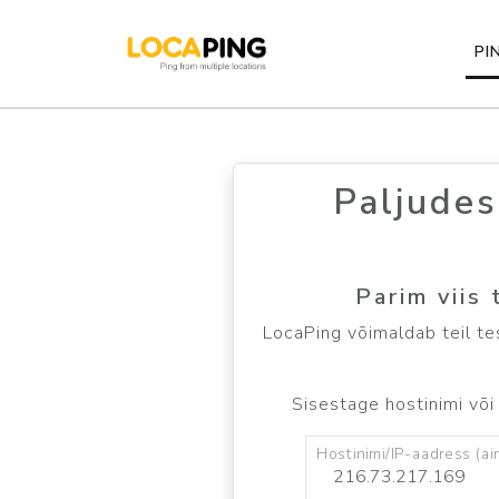
PI
Paljudes
Parim viis
LocaPing võimaldab teil test
Sisestage hostinimi või 
Hostinimi/IP-aadress (ai