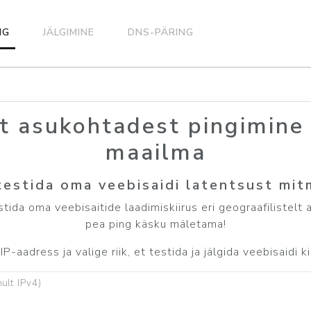
NG
JÄLGIMINE
DNS-PÄRING
t asukohtadest pingimine
maailma
 testida oma veebisaidi latentsust mitm
ida oma veebisaitide laadimiskiirus eri geograafilistelt al
pea ping käsku mäletama!
IP-aadress ja valige riik, et testida ja jälgida veebisaidi 
nult IPv4)