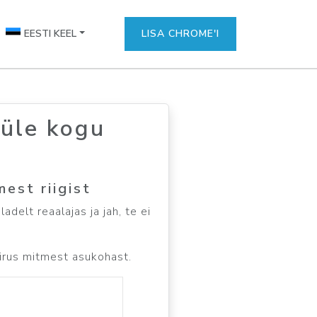
EESTI KEEL
LISA CHROME'I
 üle kogu
est riigist
adelt reaalajas ja jah, te ei
kiirus mitmest asukohast.