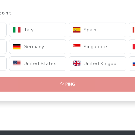
koht
Italy
Spain
Germany
Singapore
United States
United Kingdom
PING