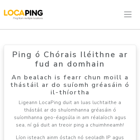
Ping ó Chórais Iléithne ar
fud an domhain
An bealach is fearr chun moill a
thástáil ar do suíomh gréasáin ó
il-thíortha
Ligeann LocaPing duit an luas luchtaithe a
thástáil ar do shuíomhanna gréasáin ó
suíomhanna geo-éagsúla in am réalaíoch agus
sea, ní gá duit an treoir ping a chuimhneamh!
Líon isteach ainm óstach nó seoladh IP agus