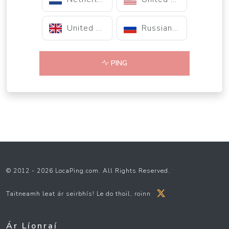
United Kingdom
Russian Federation
PING
© 2012 - 2026 LocaPing.com. All Rights Reserved.
Taitneamh leat ár seirbhís! Le do thoil, roinn
Ár Líonraí