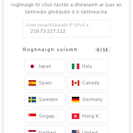
roghnaigh tír chun tástáil a dhéanamh ar luas an
láithreáin ghréasáin ó il-láithreacha.
Ainm óstach/Seoladh IP (IPv4 amháin)
Roghnaigh suíomh
0 / 12
Japan
Italy
Spain
Canada
Sweden
Germany
Singapore
Hong Kong
Netherlands
United States