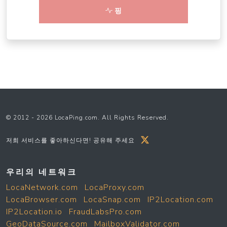
핑
© 2012 - 2026 LocaPing.com. All Rights Reserved.
저희 서비스를 좋아하신다면! 공유해 주세요
우리의 네트워크
LocaNetwork.com
LocaProxy.com
LocaBrowser.com
LocaSnap.com
IP2Location.com
IP2Location.io
FraudLabsPro.com
GeoDataSource.com
MailboxValidator.com