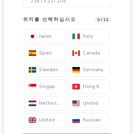
위치를 선택하십시오
0 / 12
Japan
Italy
Spain
Canada
Sweden
Germany
Singapore
Hong Kong
Netherlands
United States
United Kingdom
Russian Federation