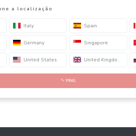
one a localização
Italy
Spain
Germany
Singapore
United States
United Kingdom
PING